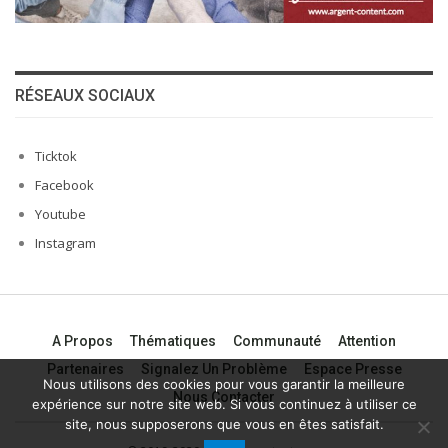
RÉSEAUX SOCIAUX
Ticktok
Facebook
Youtube
Instagram
A Propos
Thématiques
Communauté
Attention
Partenaires
Signalez Un Problème
Espace Presse
Nous utilisons des cookies pour vous garantir la meilleure
Nous Contacter
expérience sur notre site web. Si vous continuez à utiliser ce
site, nous supposerons que vous en êtes satisfait.